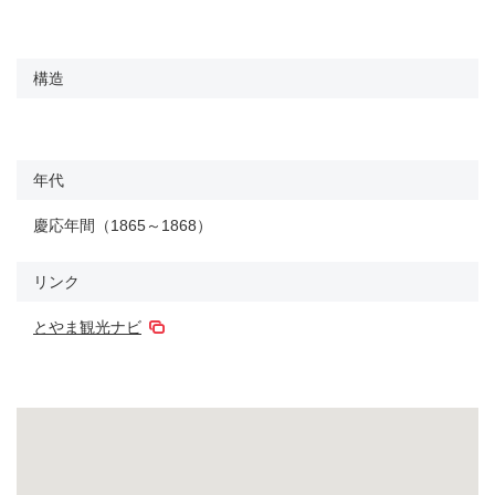
構造
年代
慶応年間（1865～1868）
リンク
とやま観光ナビ